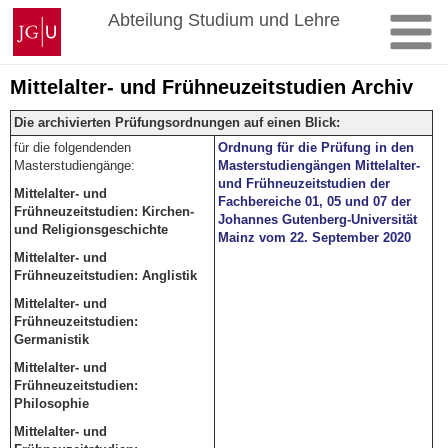
Zum
Johannes
Abteilung Studium und Lehre
Inhalt
Gutenberg-
springen
Universität
Mainz
Mittelalter- und Frühneuzeitstudien Archiv
Die archivierten Prüfungsordnungen auf einen Blick:
für die folgendenden
Ordnung für die Prüfung in den
Masterstudiengänge:
Masterstudiengängen Mittelalter-
und Frühneuzeitstudien der
Mittelalter- und
Fachbereiche 01, 05 und 07 der
Frühneuzeitstudien: Kirchen-
Johannes Gutenberg-Universität
und Religionsgeschichte
Mainz vom 22. September 2020
Mittelalter- und
Frühneuzeitstudien: Anglistik
Mittelalter- und
Frühneuzeitstudien:
Germanistik
Mittelalter- und
Frühneuzeitstudien:
Philosophie
Mittelalter- und